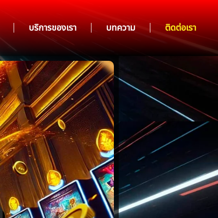
บริการของเรา
บทความ
ติดต่อเรา