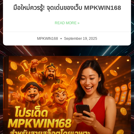
มือใหม่ควรรู้! จุดเด่นของเว็บ MPKWIN168
READ MORE »
MPKWIN168
September 19, 2025