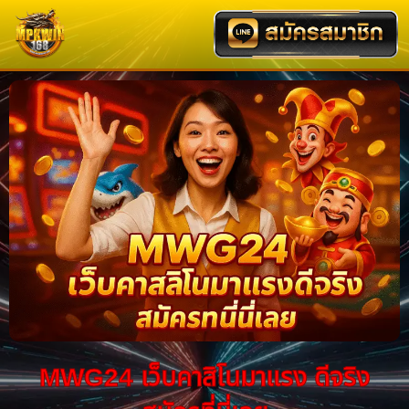
MWG24 เว็บคาสิโนมาแรง ดีจริง