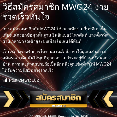
วิธีสมัครสมาชิก MWG24 ง่าย
รวดเร็วทันใจ
การสมัครสมาชิกกับ MWG24 ใช้เวลาเพียงไม่กี่นาทีเท่านั้น
เพียงแค่กรอกข้อมูลพื้นฐาน ยืนยันเบอร์โทรศัพท์ และตั้งรหัส
ผ่าน ก็สามารถเข้าสู่ระบบเพื่อเริ่มเล่นได้ทันที
เว็บไซต์ยังรองรับการใช้งานผ่านมือถือ ทำให้ผู้เล่นสามารถ
สมัครและเดิมพันได้ทุกที่ทุกเวลา ไม่ว่าจะอยู่ที่บ้านหรือนอก
บ้าน ความสะดวกสบายถือเป็นอีกหนึ่งจุดแข็งที่ทำให้ MWG24
ได้รับความนิยมอย่างรวดเร็ว
Post Views:
182
MPKWIN168
September 26, 2025