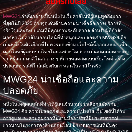
สมัครที่นี่เลย
MWG24
กำลังกลายเป็นหนึ่งในเว็บคาสิโนที่ผู้เล่นพูดถึงมาก
ที่สุดในปี 2025 ด้วยจุดเด่นด้านความน่าเชื่อถือ การบริการที่
จริงใจ และระบบเกมที่มีคุณภาพระดับสากล สำหรับผู้ที่กำลัง
มองหาเว็บคาสิโนออนไลน์ที่ทั้งสนุกและปลอดภัย MWG24 ถือ
เป็นหนึ่งในตัวเลือกที่ไม่ควรมองข้าม เว็บไซต์นี้ออกแบบมาเพื่อ
ตอบโจทย์ผู้เล่นชาวไทยโดยเฉพาะ ไม่ว่าจะเป็นเกมสล็อต บาคา
ร่า หรือเกมคาสิโนสดต่าง ๆ ที่ถ่ายทอดสดแบบเรียลไทม์ สร้าง
ประสบการณ์ที่ใกล้เคียงกับการเล่นในคาสิโนจริง
MWG24 น่าเชื่อถือและความ
ปลอดภัย
หนึ่งในเหตุผลหลักที่ทำให้ผู้เล่นจำนวนมากเลือกสมัครกับ
MWG24 คือ ความปลอดภัยและความโปร่งใส เว็บไซต์นี้ได้รับ
การดูแลและควบคุมจากทีมงานมืออาชีพที่มีประสบการณ์
ยาวนานในวงการคาสิโนออนไลน์ มีระบบการเงินที่มั่นคง