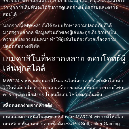
รองรับการฝากถอนที่รวดเร็วภายในไม่กี่วินาที ผู้เล่นจึงมั่นใจได้
ว่า ทุกการเดิมพันจะได้รับการดูแลอย่างเป็นธรรมและตรวจ
สอบได้
นอกจากนี้ MWG24 ยังใช้ระบบรักษาความปลอดภัยที่ได้
มาตรฐานสากล ข้อมูลส่วนตัวของผู้เล่นจะถูกเก็บรักษาเป็น
ความลับอย่างแน่นหนา ทำให้ผู้เล่นไม่ต้องกังวลเรื่องความ
ปลอดภัยทางดิจิทัล
เกมคาสิโนที่หลากหลาย ตอบโจทย์ผู้
เล่นทุกสไตล์
MWG24 รวบรวมเกมคาสิโนออนไลน์จากค่ายดังระดับโลกมา
ไว้ในที่เดียว ไม่ว่าจะเป็นเกมสล็อตยอดนิยมที่แตกง่าย เกมไพ่บา
คาร่า รูเล็ต เสือมังกร ไปจนถึงเกมโชว์สดสุดตื่นเต้น
สล็อตแตกง่ายจากค่ายดัง
เกมสล็อตเป็นหนึ่งในจุดขายหลักของ MWG24 เพราะมีให้เลือก
เล่นหลายพันเกมจากค่ายชื่อดัง เช่น PG Soft, Joker Gaming