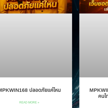
MPKWIN
MPKWIN168 ปลอดภัยแค่ไหน
คนไท
READ MORE »