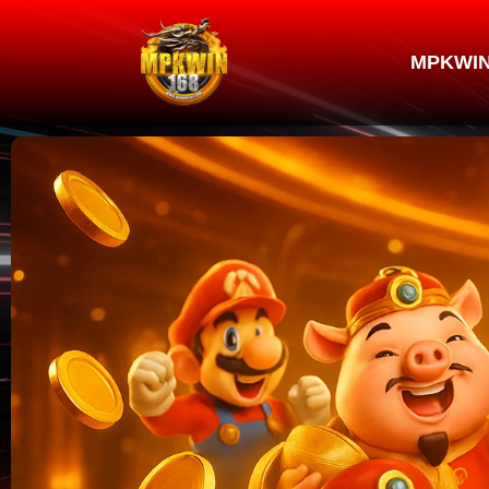
MPKWIN