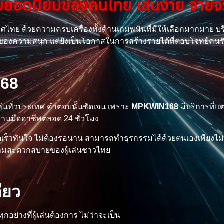
อดนิยมของคนไทย เล่นง่าย จ่ายจร
ทย ด้วยความครบเครื่องทั้งด้านเกมพนันที่มีให้เลือกมากมาย บริ
ค่เรื่องของความสนุก แต่ยังเป็นโอกาสในการสร้างรายได้ที่ตอบโจทย์คน
168
เล่นทั่วประเทศ คำตอบนั้นชัดเจน เพราะ
MPKWIN168
มีบริการที่แ
มงานมืออาชีพตลอด 24 ชั่วโมง
่รวดเร็วทันใจ ไม่ต้องรอนาน สามารถทำธุรกรรมได้ด้วยตนเองเพียงไม่กี
วามสะดวกสบายของผู้เล่นชาวไทย
ียว
ทุกอย่างที่ผู้เล่นต้องการ ไม่ว่าจะเป็น