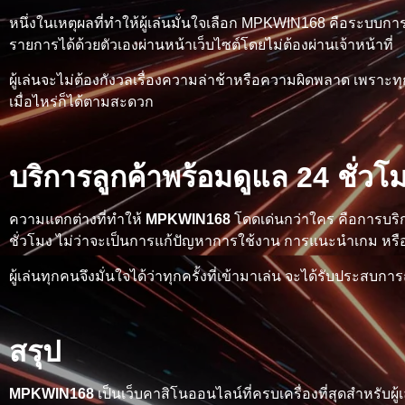
หนึ่งในเหตุผลที่ทำให้ผู้เล่นมั่นใจเลือก MPKWIN168 คือระบบก
รายการได้ด้วยตัวเองผ่านหน้าเว็บไซต์โดยไม่ต้องผ่านเจ้าหน้าที่
ผู้เล่นจะไม่ต้องกังวลเรื่องความล่าช้าหรือความผิดพลาด เพ
เมื่อไหร่ก็ได้ตามสะดวก
บริการลูกค้าพร้อมดูแล 24 ชั่วโ
ความแตกต่างที่ทำให้
MPKWIN168
โดดเด่นกว่าใคร คือการบริ
ชั่วโมง ไม่ว่าจะเป็นการแก้ปัญหาการใช้งาน การแนะนำเกม หร
ผู้เล่นทุกคนจึงมั่นใจได้ว่าทุกครั้งที่เข้ามาเล่น จะได้รับประสบการณ
สรุป
MPKWIN168
เป็นเว็บคาสิโนออนไลน์ที่ครบเครื่องที่สุดสำหรับผู