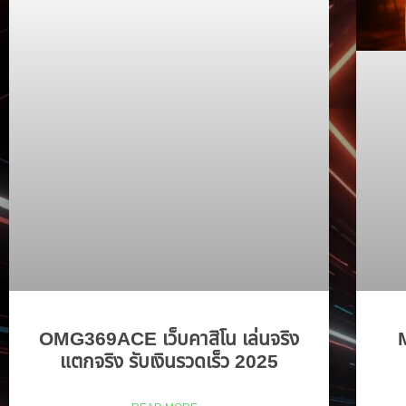
OMG369ACE เว็บคาสิโน เล่นจริง
แตกจริง รับเงินรวดเร็ว 2025