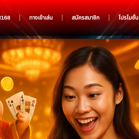
168
ทางเข้าเล่น
สมัครสมาชิก
โปรโมชั่น